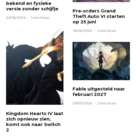
bekend en fysieke
versie zonder schijfje
Pre-orders Grand
Theft Auto VI starten
24/06/2026
·
1 min lezen
op 25 juni
18/06/2026
·
1 min lezen
Fable uitgesteld naar
februari 2027
29/05/2026
·
1 min lezen
Kingdom Hearts IV laat
zich opnieuw zien,
komt ook naar Switch
2