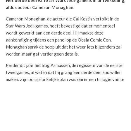
Het derde deel van Star Wars Jedi-game is in ontwikkeling,
aldus acteur Cameron Monaghan.
Cameron Monaghan, de acteur die Cal Kestis vertolkt in de
Star Wars Jedi-games, heeft bevestigd dat er momenteel
wordt gewerkt aan een derde deel. Hij maakte deze
aankondiging tijdens een panel op de Ocala Comic Con.
Monaghan sprak de hoop uit dat het weer iets bijzonders zal
worden, maar gaf verder geen details.
Eerder dit jaar liet Stig Asmussen, de regisseur van de eerste
twee games, al weten dat hij graag een derde deel zou willen
maken. Zijn oorspronkelijke plan was om er een trilogie van te
maken en om Cal en zijn team naar nieuwe locaties te brengen
die verder gaan dan de eerste game. Onlangs heeft Asmussen
echter Respawn Entertainment verlaten.
DELEN
TWEET