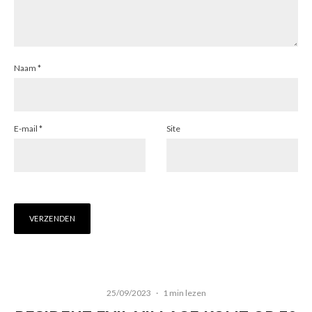
Naam
*
E-mail
*
Site
25/09/2023
·
1 min lezen