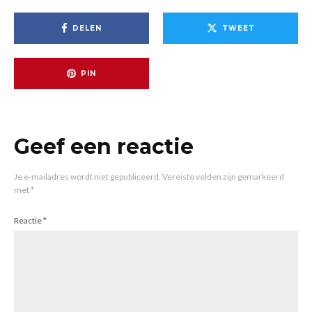
DELEN
TWEET
PIN
Geef een reactie
Je e-mailadres wordt niet gepubliceerd.
Vereiste velden zijn gemarkeerd
met
*
Reactie
*