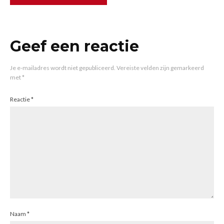
Geef een reactie
Je e-mailadres wordt niet gepubliceerd.
Vereiste velden zijn gemarkeerd
met
*
Reactie
*
Naam
*