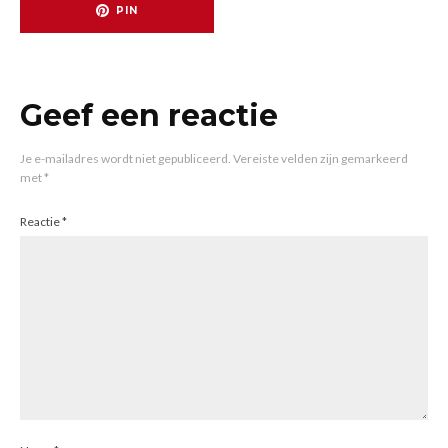
PIN
Geef een reactie
Je e-mailadres wordt niet gepubliceerd.
Vereiste velden zijn gemarkeerd
met
*
Reactie
*