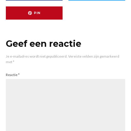
PIN
Geef een reactie
Je e-mailadres wordt niet gepubliceerd.
Vereiste velden zijn gemarkeerd
met
*
Reactie
*