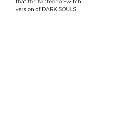
that the Nintendo Switch
version of DARK SOULS
REMASTERED will be
released on the 19th October,
2018.
Finally we hope you can look
forward to playing Dark Souls
wherever, whenever you wish.
pic.twitter.com/F8z8AjUIPA
— FROMSOFTWARE
(@fromsoftware_pr)
August 14,
2018