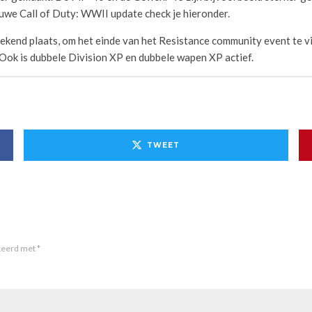
euwe Call of Duty: WWII update check je hieronder.
kend plaats, om het einde van het Resistance community event te v
. Ook is dubbele Division XP en dubbele wapen XP actief.
TWEET
rkeerd met
*