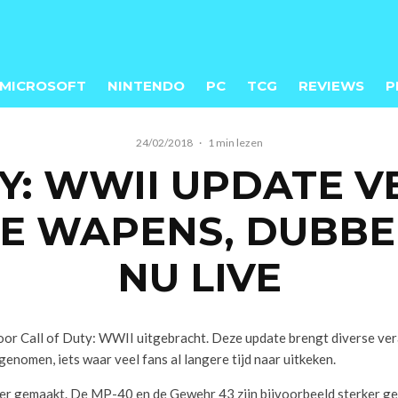
MICROSOFT
NINTENDO
PC
TCG
REVIEWS
P
24/02/2018
·
1 min lezen
Y: WWII UPDATE 
DE WAPENS, DUBBE
NU LIVE
 Call of Duty: WWII uitgebracht. Deze update brengt diverse vera
 genomen, iets waar veel fans al langere tijd naar uitkeken.
ker gemaakt. De MP-40 en de Gewehr 43 zijn bijvoorbeeld sterker gema