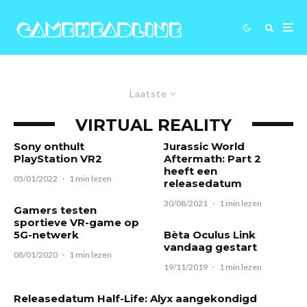
Laatste
VIRTUAL REALITY
Sony onthult
Jurassic World
PlayStation VR2
Aftermath: Part 2
heeft een
05/01/2022
·
1 min lezen
releasedatum
30/08/2021
·
1 min lezen
Gamers testen
sportieve VR-game op
5G-netwerk
Bèta Oculus Link
vandaag gestart
08/01/2020
·
1 min lezen
19/11/2019
·
1 min lezen
Releasedatum Half-Life: Alyx aangekondigd