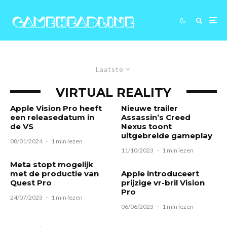
Laatste
VIRTUAL REALITY
Apple Vision Pro heeft
Nieuwe trailer
een releasedatum in
Assassin’s Creed
de VS
Nexus toont
uitgebreide gameplay
08/01/2024
·
1 min lezen
11/10/2023
·
1 min lezen
Meta stopt mogelijk
met de productie van
Apple introduceert
Quest Pro
prijzige vr-bril Vision
Pro
24/07/2023
·
1 min lezen
06/06/2023
·
1 min lezen