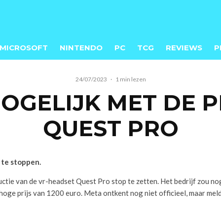
MICROSOFT
NINTENDO
PC
TCG
REVIEWS
P
24/07/2023
·
1 min lezen
OGELIJK MET DE 
QUEST PRO
 te stoppen.
ie van de vr-headset Quest Pro stop te zetten. Het bedrijf zou no
oge prijs van 1200 euro. Meta ontkent nog niet officieel, maar mel