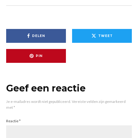
DELEN
TWEET
PIN
Geef een reactie
Je e-mailadres wordt niet gepubliceerd.
Vereiste velden zijn gemarkeerd
met
*
Reactie
*