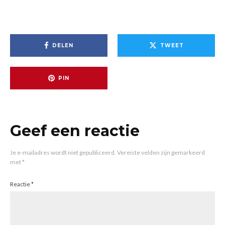
DELEN
TWEET
PIN
Geef een reactie
Je e-mailadres wordt niet gepubliceerd.
Vereiste velden zijn gemarkeerd
met
*
Reactie
*