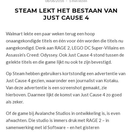
08/06/2018
·
1 min lezen
STEAM LEKT HET BESTAAN VAN
JUST CAUSE 4
Walmart lekte een paar weken terug een hoop
onaangekondigde titels en één voor één worden die titels nu
aangekondigd. Denk aan RAGE 2, LEGO DC Super-Villains en
Assassin’s Creed: Odyssey. Ook Just Cause 4 stond tussen de
gelekte titels en die game lijkt nu ook te zijn bevestigd.
Op Steam hebben gebruikers kortstondig een advertentie van
Just Cause 4 gezien, waaronder een journalist van Kotaku.
Van deze advertentie is een screenshot gemaakt, zie
hierboven. Daarmee lijkt de komst van Just Cause 4 zo goed
als zeker.
Of de game bij Avalanche Studios in ontwikkeling is, is even
afwachten. Die studio is immers druk met RAGE 2 – in
samenwerking met id Software – en het gisteren