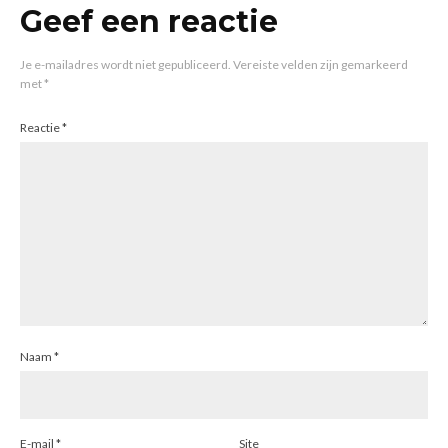
Geef een reactie
Je e-mailadres wordt niet gepubliceerd.
Vereiste velden zijn gemarkeerd
met
*
Reactie
*
Naam
*
E-mail
*
Site