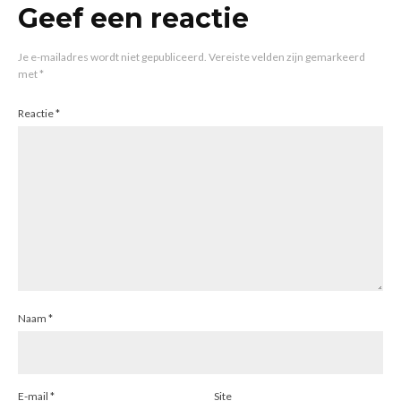
Geef een reactie
Je e-mailadres wordt niet gepubliceerd.
Vereiste velden zijn gemarkeerd
met
*
Reactie
*
Naam
*
E-mail
*
Site