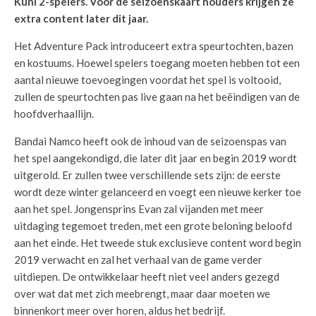
Kuni 2-spelers. Voor de seizoenskaart houders krijgen ze
extra content later dit jaar.
Het Adventure Pack introduceert extra speurtochten, bazen
en kostuums. Hoewel spelers toegang moeten hebben tot een
aantal nieuwe toevoegingen voordat het spel is voltooid,
zullen de speurtochten pas live gaan na het beëindigen van de
hoofdverhaallijn.
Bandai Namco heeft ook de inhoud van de seizoenspas van
het spel aangekondigd, die later dit jaar en begin 2019 wordt
uitgerold. Er zullen twee verschillende sets zijn: de eerste
wordt deze winter gelanceerd en voegt een nieuwe kerker toe
aan het spel. Jongensprins Evan zal vijanden met meer
uitdaging tegemoet treden, met een grote beloning beloofd
aan het einde. Het tweede stuk exclusieve content word begin
2019 verwacht en zal het verhaal van de game verder
uitdiepen. De ontwikkelaar heeft niet veel anders gezegd
over wat dat met zich meebrengt, maar daar moeten we
binnenkort meer over horen, aldus het bedrijf.