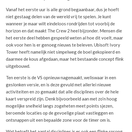
Vanaf het eerste uur is alle grond begaanbaar, dus je hoeft
niet gestaag delen van de wereld vrij te spelen. Je kunt
wanneer je maar wilt eindeloos rondrijden tot voorbij de
horizon en dat maakt The Crew 2 heel bijzonder. Mensen die
het eerste deel hebben gespeeld weten al hoe dit voelt, maar
ook voor hen is er genoeg nieuws te beleven. Ubisoft Ivory
Tower heeft namelijk niet simpelweg de boel gekopieerd en
daarmee de kous afgedaan, maar het bestaande concept flink
uitgebouwd.
Ten eerste is de VS opnieuw nagemaakt, weliswaar in een
geslonken versie, en is deze gevuld met allerlei nieuwe
activiteiten en zo gemaakt dat alle disciplines over de hele
kaart verspreid zijn. Denk bijvoorbeeld aan met zo’n hoog
mogelijke snelheid langs zogeheten meet points sjezen,
beroemde locaties op de gevoelige plaat vastleggen en
ontsnappen uit een bepaalde zone voor de timer om is.
Wat betreft het aantal disciplines is er ook een flinke sprong