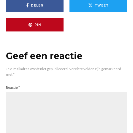
DELEN
TWEET
PIN
Geef een reactie
Je e-mailadres wordt niet gepubliceerd.
Vereiste velden zijn gemarkeerd
met
*
Reactie
*