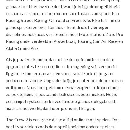
gemaakt met het tweede deel, want je krijgt de mogelijkheid
om aan races mee te doen binnen vier takken van sport: Pro
Racing, Street Racing, Offroad en Freestyle. Elke tak – in de
game spreken ze over families – kent drie of vier eigen
disciplines met races verspreid in heel Motornation. Zo is Pro
Racing onderverdeeld in Powerboat, Touring Car, Air Race en
Alpha Grand Prix.
Als je gaat verkennen, dan heb je de optie om hier en daar
upgradecrates te scoren, die in de omgeving vrij verspreid
liggen. Je kunt ze dan als een soort schatzoektocht gaan
proberen te vindne. Upgrades krijg je echter ook door races te
voltooien. Naast het geld om nieuwe wagens te kopen kun je
zo ook telkens je bestaande bak steeds beter maken. Het is
een simpel systeem en bij veel andere games ook gebruikt,
maar als het werkt, dan hoor je ons niet klagen.
The Crew 2 is een game die je altijd online moet spelen. Dat
heeft voordelen zoals de mogelijkheid om andere spelers