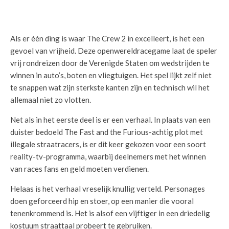
Als er één ding is waar The Crew 2 in excelleert, is het een
gevoel van vrijheid. Deze openwereldracegame laat de speler
vrij rondreizen door de Verenigde Staten om wedstrijden te
winnen in auto’s, boten en vliegtuigen. Het spel lijkt zelf niet
te snappen wat zijn sterkste kanten zijn en technisch wil het
allemaal niet zo vlotten.
Net als in het eerste deel is er een verhaal. In plaats van een
duister bedoeld The Fast and the Furious-achtig plot met
illegale straatracers, is er dit keer gekozen voor een soort
reality-tv-programma, waarbij deelnemers met het winnen
van races fans en geld moeten verdienen.
Helaas is het verhaal vreselijk knullig verteld. Personages
doen geforceerd hip en stoer, op een manier die vooral
tenenkrommend is. Het is alsof een vijftiger in een driedelig
kostuum straattaal probeert te gebruiken.