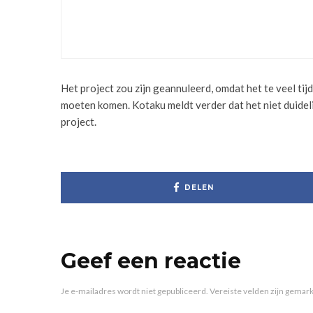
OFFLINE MODUS BE
18/10/2025
Het project zou zijn geannuleerd, omdat het te veel tij
moeten komen. Kotaku meldt verder dat het niet duidel
project.
DELEN
Geef een reactie
Je e-mailadres wordt niet gepubliceerd.
Vereiste velden zijn gema