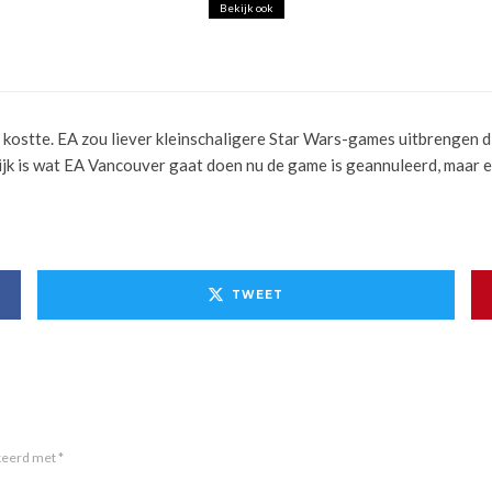
Bekijk ook
SCHIKBAAR VOOR THE CREW 2
d kostte. EA zou liever kleinschaligere Star Wars-games uitbrengen di
ijk is wat EA Vancouver gaat doen nu de game is geannuleerd, maar
TWEET
rkeerd met
*