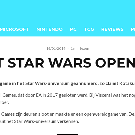
MICROSOFT
NINTENDO
PC
TCG
REVIEWS
P
16/01/2019
·
1 min lezen
T STAR WARS OP
game in het Star Wars-universum geannuleerd, zo claimt Kotaku
al Games, dat door EA in 2017 gesloten werd. Bij Visceral was het 
roer.
l Games zijn deuren sloot en maakte er een openwereldgame van. De
 uit het Star Wars-universum verkennen.