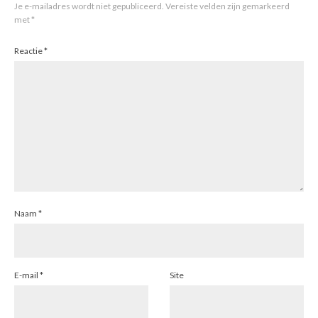
Je e-mailadres wordt niet gepubliceerd.
Vereiste velden zijn gemarkeerd
met
*
Reactie
*
Naam
*
E-mail
*
Site