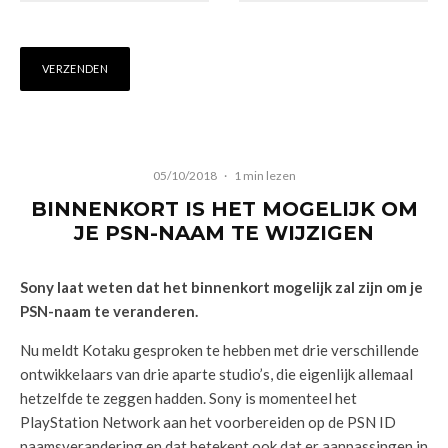
05/10/2018
·
1 min lezen
BINNENKORT IS HET MOGELIJK OM
JE PSN-NAAM TE WIJZIGEN
Sony laat weten dat het binnenkort mogelijk zal zijn om je
PSN-naam te veranderen.
Nu meldt Kotaku gesproken te hebben met drie verschillende
ontwikkelaars van drie aparte studio’s, die eigenlijk allemaal
hetzelfde te zeggen hadden. Sony is momenteel het
PlayStation Network aan het voorbereiden op de PSN ID
naamsverandering en dat betekent ook dat er aanpassingen in