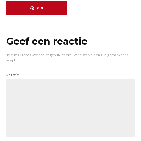
PIN
Geef een reactie
Je e-mailadres wordt niet gepubliceerd.
Vereiste velden zijn gemarkeerd
met
*
Reactie
*