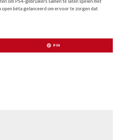
oten om PS4-gebruikers samen te laten spelen met
in open bèta gelanceerd om ervoor te zorgen dat
PIN