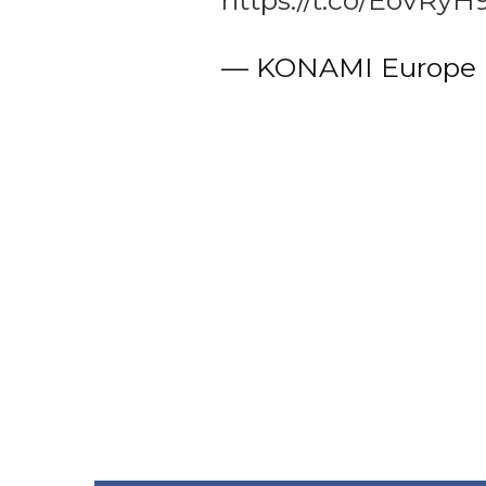
https://t.co/EovRyH
— KONAMI Europe