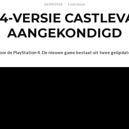
26/09/2018
·
1 min lezen
4-VERSIE CASTLE
AANGEKONDIGD
or de PlayStation 4. De nieuwe game bestaat uit twee geüpdat