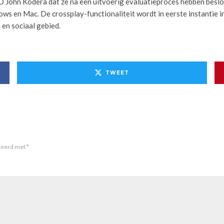
EO John Kodera dat ze na een uitvoerig evaluatieproces hebben besl
s en Mac. De crossplay-functionaliteit wordt in eerste instantie 
 en sociaal gebied.
TWEET
rkeerd met
*