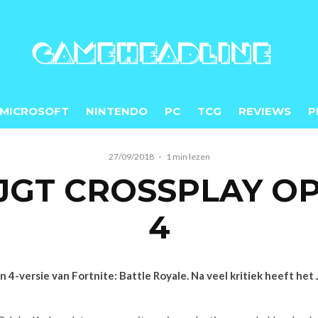
MICROSOFT
NINTENDO
PC
TCG
REVIEWS
P
27/09/2018
·
1 min lezen
JGT CROSSPLAY O
4
n 4-versie van Fortnite: Battle Royale. Na veel kritiek heeft he