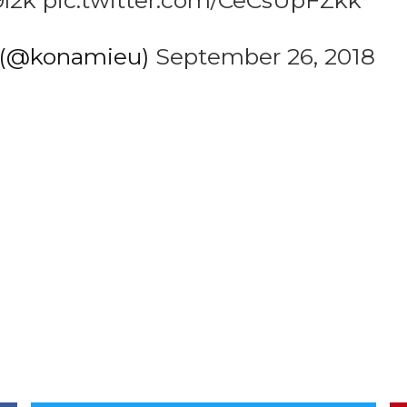
9l2k
pic.twitter.com/CeCsUpFZkk
 (@konamieu)
September 26, 2018