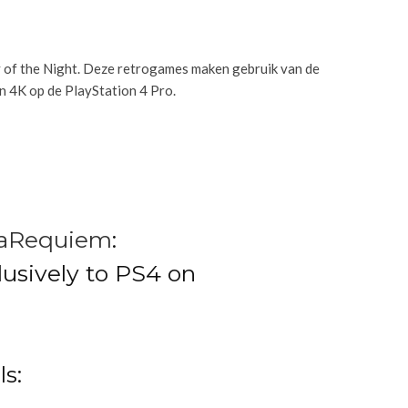
y of the Night. Deze retrogames maken gebruik van de
n 4K op de PlayStation 4 Pro.
iaRequiem
:
usively to PS4 on
ls: