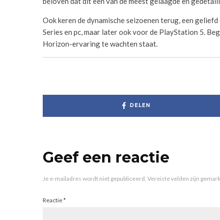
beloven dat dit een van de meest gelaagde en gedetail
Ook keren de dynamische seizoenen terug, een geliefd 
Series en pc, maar later ook voor de PlayStation 5. B
Horizon-ervaring te wachten staat.
DELEN
Geef een reactie
Je e-mailadres wordt niet gepubliceerd.
Vereiste velden zijn gema
Reactie
*