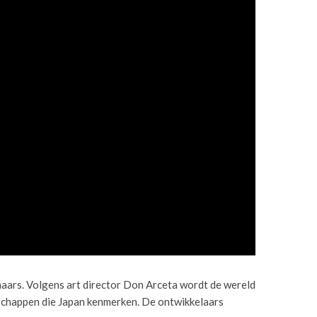
haars. Volgens art director Don Arceta wordt de wereld
dschappen die Japan kenmerken. De ontwikkelaars