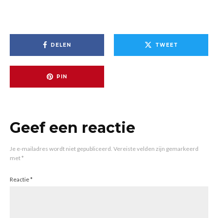
DELEN
TWEET
PIN
Geef een reactie
Je e-mailadres wordt niet gepubliceerd.
Vereiste velden zijn gemarkeerd
met
*
Reactie
*