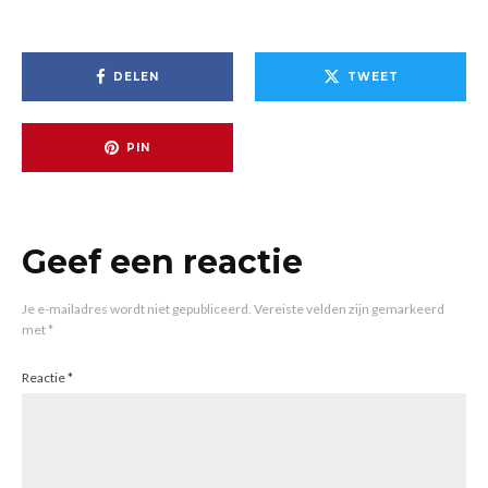
DELEN
TWEET
PIN
Geef een reactie
Je e-mailadres wordt niet gepubliceerd.
Vereiste velden zijn gemarkeerd
met
*
Reactie
*