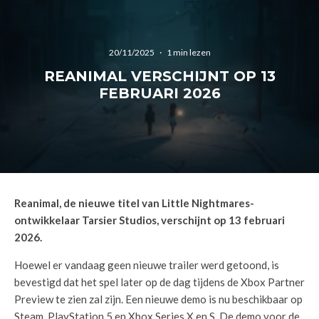
20/11/2025
·
1 min lezen
REANIMAL VERSCHIJNT OP 13
FEBRUARI 2026
Reanimal, de nieuwe titel van Little Nightmares-
ontwikkelaar Tarsier Studios, verschijnt op 13 februari
2026.
Hoewel er vandaag geen nieuwe trailer werd getoond, is
bevestigd dat het spel later op de dag tijdens de Xbox Partner
Preview te zien zal zijn. Een nieuwe demo is nu beschikbaar op
Steam, PlayStation 5 en Xbox Series X en S. De demo voor de