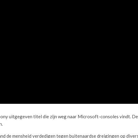
ny uitgegeven titel die zijn weg naar Microsoft-consoles vindt. De 
n.
and de mensheid verdedigen tegen buitenaardse dreigingen op divers