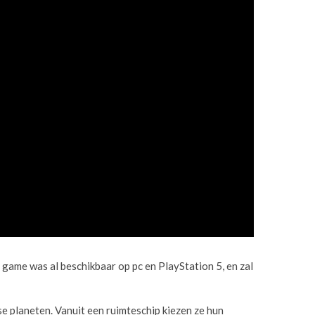
game was al beschikbaar op pc en PlayStation 5, en zal
e planeten. Vanuit een ruimteschip kiezen ze hun