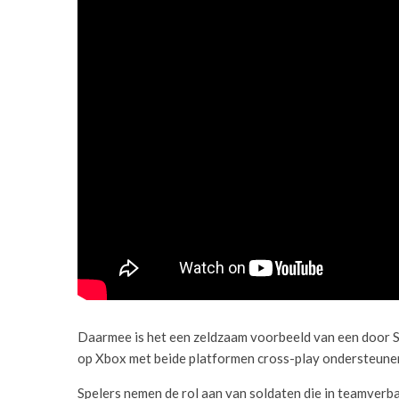
Daarmee is het een zeldzaam voorbeeld van een door So
op Xbox met beide platformen cross-play ondersteune
Spelers nemen de rol aan van soldaten die in teamverb