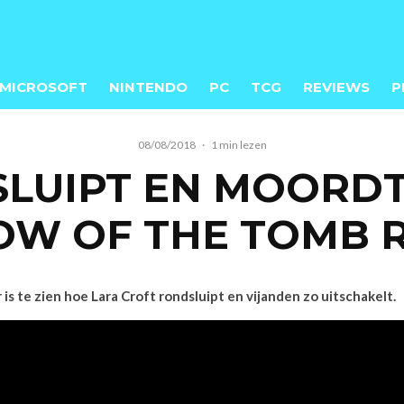
MICROSOFT
NINTENDO
PC
TCG
REVIEWS
P
08/08/2018
·
1 min lezen
SLUIPT EN MOORDT 
W OF THE TOMB 
s te zien hoe Lara Croft rondsluipt en vijanden zo uitschakelt.