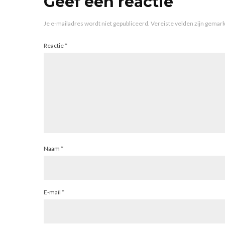
Geef een reactie
Je e-mailadres wordt niet gepubliceerd.
Vereiste velden zijn gema
Reactie
*
Naam
*
E-mail
*