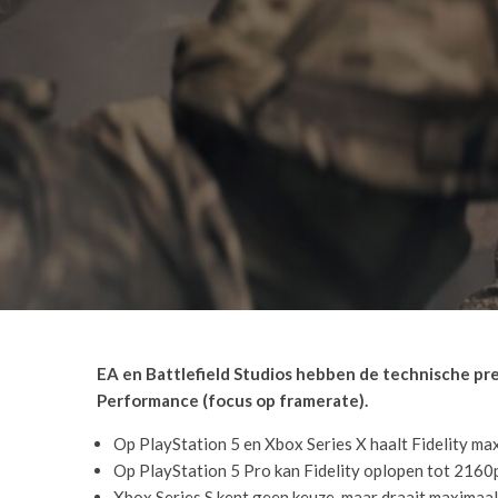
EA en Battlefield Studios hebben de technische pres
Performance (focus op framerate).
Op PlayStation 5 en Xbox Series X haalt Fidelity ma
Op PlayStation 5 Pro kan Fidelity oplopen tot 2160p 
Xbox Series S kent geen keuze, maar draait maximaal