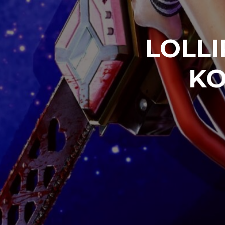
LOLL
KO