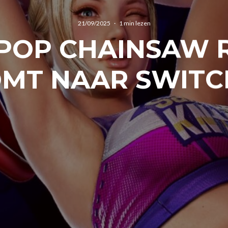
21/09/2025
·
1 min lezen
IPOP CHAINSAW 
MT NAAR SWITC