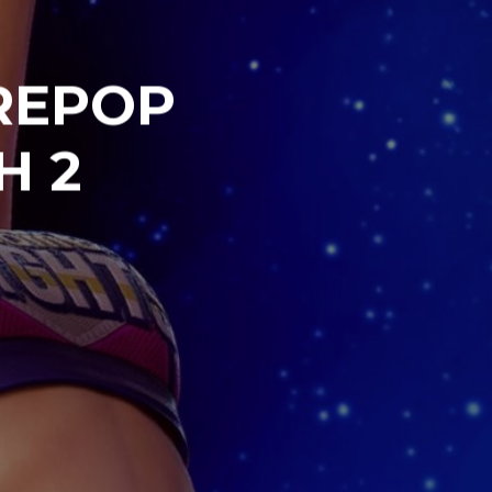
REPOP
H 2