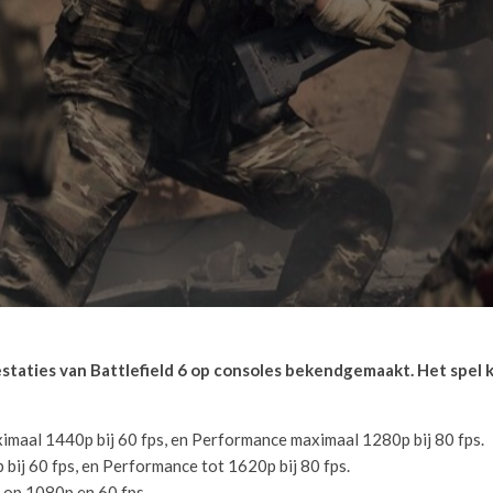
taties van Battlefield 6 op consoles bekendgemaakt. Het spel kr
ximaal 1440p bij 60 fps, en Performance maximaal 1280p bij 80 fps.
bij 60 fps, en Performance tot 1620p bij 80 fps.
 op 1080p en 60 fps.