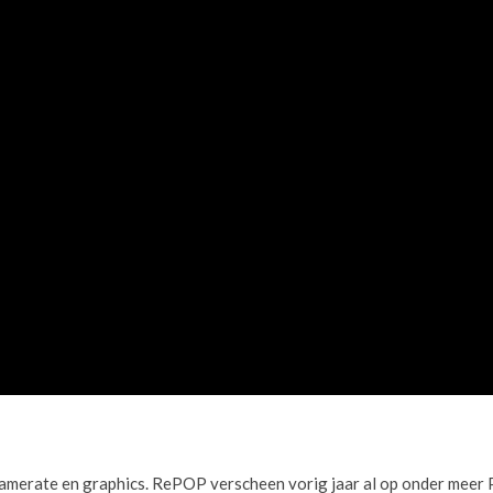
framerate en graphics. RePOP verscheen vorig jaar al op onder meer P