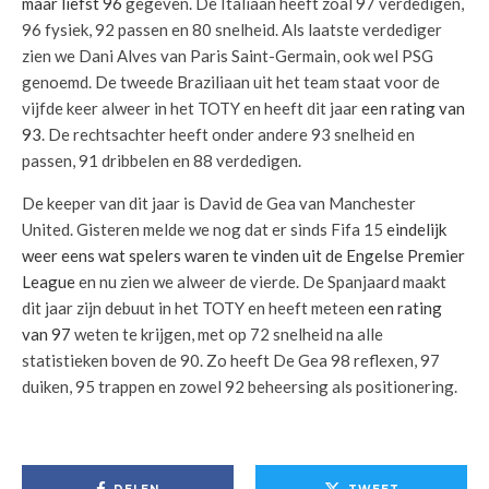
maar liefst 96
gegeven. De Italiaan heeft zoal 97 verdedigen,
96 fysiek, 92 passen en 80 snelheid. Als laatste verdediger
zien we Dani Alves van Paris Saint-Germain, ook wel PSG
genoemd. De tweede Braziliaan uit het team staat voor de
vijfde keer alweer in het TOTY en heeft dit jaar
een rating van
93
. De rechtsachter heeft onder andere 93 snelheid en
passen, 91 dribbelen en 88 verdedigen.
De keeper van dit jaar is David de Gea van Manchester
United. Gisteren melde we nog dat er sinds Fifa 15
eindelijk
weer eens wat spelers waren te vinden uit de Engelse Premier
League
en nu zien we alweer de vierde. De Spanjaard maakt
dit jaar zijn debuut in het TOTY en heeft meteen
een rating
van 97
weten te krijgen, met op 72 snelheid na alle
statistieken boven de 90. Zo heeft De Gea 98 reflexen, 97
duiken, 95 trappen en zowel 92 beheersing als positionering.