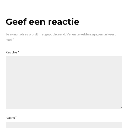
Geef een reactie
Je e-mailadres wordt niet gepubliceerd.
Vereiste velden zijn gemarkeerd
met
*
Reactie
*
Naam
*