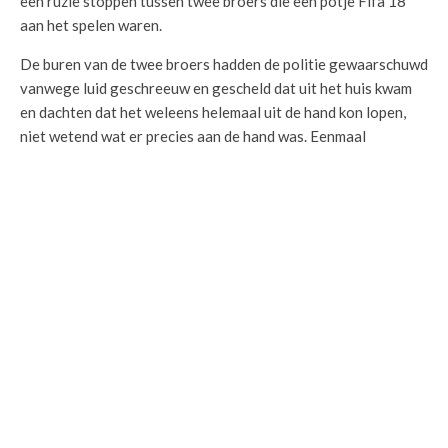
een ruzie stoppen tussen twee broers die een potje Fifa 18
aan het spelen waren.
De buren van de twee broers hadden de politie gewaarschuwd
vanwege luid geschreeuw en gescheld dat uit het huis kwam
en dachten dat het weleens helemaal uit de hand kon lopen,
niet wetend wat er precies aan de hand was. Eenmaal
aangekomen kwam wijkagent Van de Ven erachter dat het
minder ernstig was dat werd gedacht. Hij trof namelijk geen
ruziënd echtpaar aan, maar twee broers die elkaar de huid aan
het vol schelden waren.
Een van de broers was zo boos dat hij telkens in Fifa 18 met
Real Madrid verloor van zijn broer, die FC Barcelona speelde,
dat hij helemaal door het lint ging. Na een tijdje kon de agent
de ruzie sussen en was de rust teruggekeerd.
DELEN
TWEET