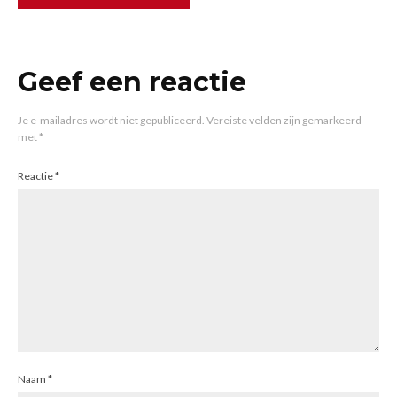
Geef een reactie
Je e-mailadres wordt niet gepubliceerd.
Vereiste velden zijn gemarkeerd
met
*
Reactie
*
Naam
*