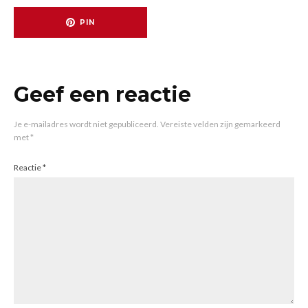
PIN
Geef een reactie
Je e-mailadres wordt niet gepubliceerd.
Vereiste velden zijn gemarkeerd
met
*
Reactie
*