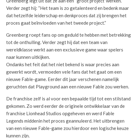
Greenberg legt uit dat ze aan een “groot project”werken.
Verder zegt hij: “Het team is zo getalenteerd en bedenk maar
dat hetzelfde leiderschap en denkproces dat zij brengen het
proces gaat beïnvloeden van het tweede project.”
Greenberg roept fans op om geduld te hebben met betrekking
tot de onthulling. Verder zegt hij dat een team van
wereldklasse werkt aan een exclusieve game waar spelers
naar kunnen uitkijken.
Ondanks het feit dat het niet bekend is waar precies aan
gewerkt wordt, vermoeden vele fans dat het gaat om een
nieuwe Fable-game. Eerder dit jaar verschenen namelijk
geruchten dat Playground aan een nieuwe Fable zou werken.
De franchise zelf is al voor een bepaalde tijd tot een stilstand
gekomen. Zo werd eerder de originele ontwikkelaar van de
franchise Lionhead Studios opgeheven en werd Fable
Legends middenin het proces geannuleerd. Het uitbrengen
van een nieuwe Fable-game zou hierdoor een logische keuze
kunnen zijn.