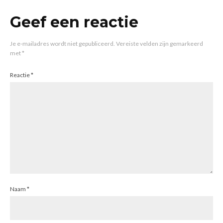
Geef een reactie
Je e-mailadres wordt niet gepubliceerd.
Vereiste velden zijn gemarkeerd
met
*
Reactie
*
Naam
*