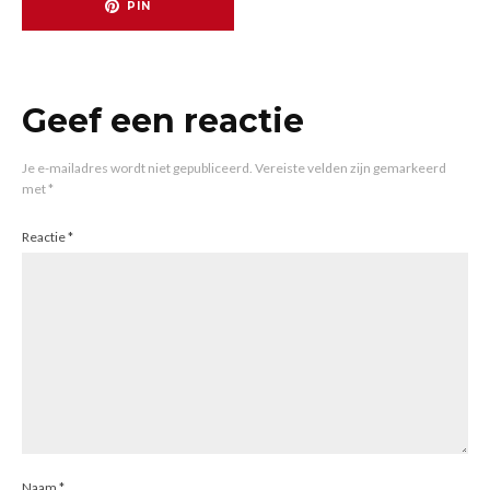
PIN
Geef een reactie
Je e-mailadres wordt niet gepubliceerd.
Vereiste velden zijn gemarkeerd
met
*
Reactie
*
Naam
*