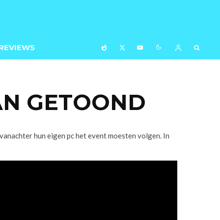
REVIEWS
AN GETOOND
anachter hun eigen pc het event moesten volgen. In