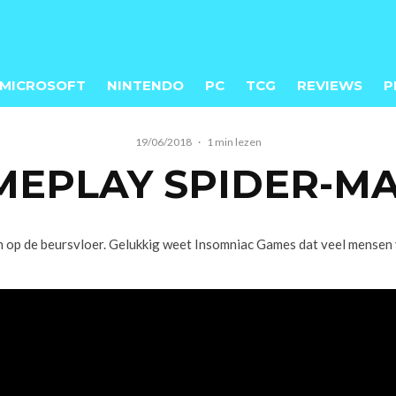
MICROSOFT
NINTENDO
PC
TCG
REVIEWS
P
19/06/2018
·
1 min lezen
MEPLAY SPIDER-M
op de beursvloer. Gelukkig weet Insomniac Games dat veel mensen v