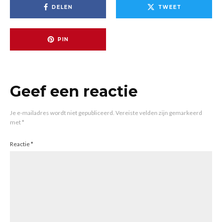
DELEN
TWEET
PIN
Geef een reactie
Je e-mailadres wordt niet gepubliceerd.
Vereiste velden zijn gemarkeerd
met
*
Reactie
*