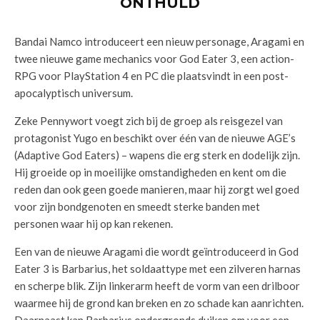
ONTHULD
Bandai Namco introduceert een nieuw personage, Aragami en
twee nieuwe game mechanics voor God Eater 3, een action-
RPG voor PlayStation 4 en PC die plaatsvindt in een post-
apocalyptisch universum.
Zeke Pennywort voegt zich bij de groep als reisgezel van
protagonist Yugo en beschikt over één van de nieuwe AGE’s
(Adaptive God Eaters) – wapens die erg sterk en dodelijk zijn.
Hij groeide op in moeilijke omstandigheden en kent om die
reden dan ook geen goede manieren, maar hij zorgt wel goed
voor zijn bondgenoten en smeedt sterke banden met
personen waar hij op kan rekenen.
Een van de nieuwe Aragami die wordt geïntroduceerd in God
Eater 3 is Barbarius, het soldaattype met een zilveren harnas
en scherpe blik. Zijn linkerarm heeft de vorm van een drilboor
waarmee hij de grond kan breken en zo schade kan aanrichten.