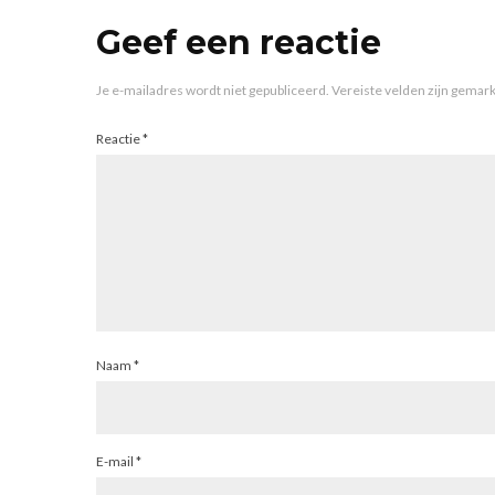
Geef een reactie
Je e-mailadres wordt niet gepubliceerd.
Vereiste velden zijn gema
Reactie
*
Naam
*
E-mail
*