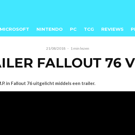
MICROSOFT
NINTENDO
PC
TCG
REVIEWS
P
21/08/2018
·
1 min lezen
ILER FALLOUT 76 
n Fallout 76 uitgelicht middels een trailer.