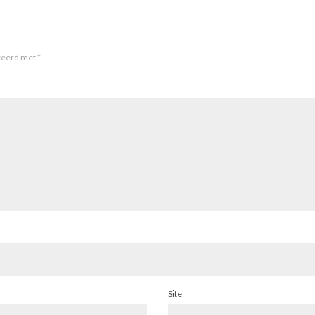
rkeerd met
*
Site