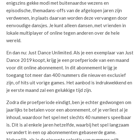
enigszins gekke modi met buitenaardse wezens en
episodische, themadans-offs van de afgelopen jaren zijn
verdwenen, in plaats daarvan worden deze vervangen door
eenvoudige dansjes. Je kunt alleen dansen, met vrienden in
lokale multiplayer of online tegen anderen over de hele
wereld.
En dan nu: Just Dance Unlimited. Als je een exemplaar van Just
Dance 2019 koopt, krijg je een proefperiode van een maand
voor dit online abonnement. In dit abonnement krijg je
toegang tot meer dan 400 nummers die nieuw en exclusief
zijn, of hits uit vorige games. Het aanbod is indrukwekkend en
je eerste maand zal een gelukkige tijd zijn.
Zodra die proefperiode eindigt, ben je echter gedwongen om
jaarlijks te betalen voor een abonnement, of je verliest al je
inhoud, waardoor het spel met slechts 40 nummers speelbaar
is. Dit is al enkele jaren hetzelfde, waarbij het spel langzaam
verandert in een op abonnementen gebaseerde game.
Natuurlijk, als je de nieuwste selectie van nummers wilt –