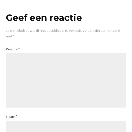
Geef een reactie
Je e-mailadres wordt niet gepubliceerd.
Vereiste velden zijn gemarkeerd
met
*
Reactie
*
Naam
*