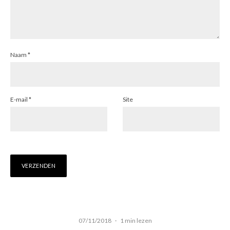
Naam
*
E-mail
*
Site
07/11/2018
·
1 min lezen