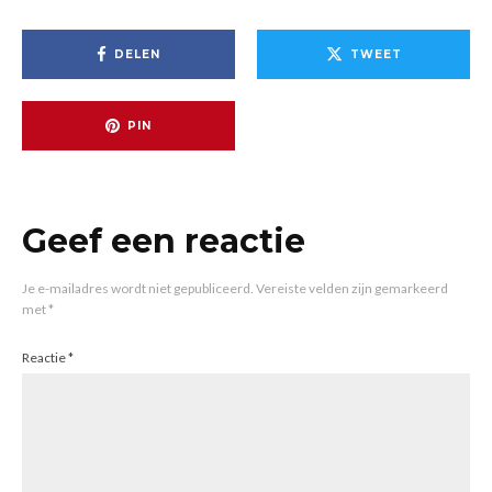
DELEN
TWEET
PIN
Geef een reactie
Je e-mailadres wordt niet gepubliceerd.
Vereiste velden zijn gemarkeerd
met
*
Reactie
*