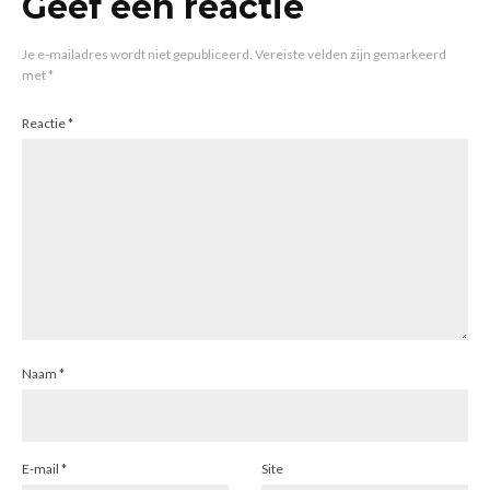
Geef een reactie
Je e-mailadres wordt niet gepubliceerd.
Vereiste velden zijn gemarkeerd
met
*
Reactie
*
Naam
*
E-mail
*
Site