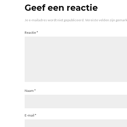
Geef een reactie
Je e-mailadres wordt niet gepubliceerd.
Vereiste velden zijn gema
Reactie
*
Naam
*
E-mail
*