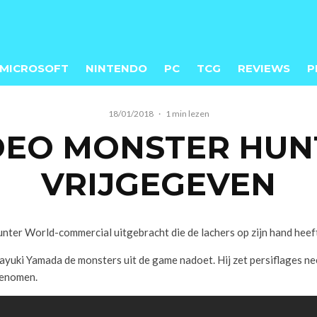
MICROSOFT
NINTENDO
PC
TCG
REVIEWS
P
18/01/2018
·
1 min lezen
DEO MONSTER HU
VRIJGEGEVEN
nter World-commercial uitgebracht die de lachers op zijn hand heef
kayuki Yamada de monsters uit de game nadoet. Hij zet persiflages n
genomen.