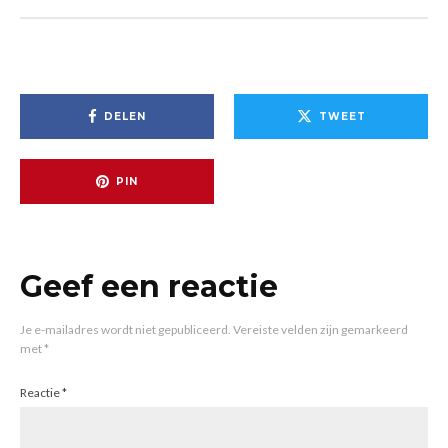
DELEN
TWEET
PIN
Geef een reactie
Je e-mailadres wordt niet gepubliceerd.
Vereiste velden zijn gemarkeerd
met
*
Reactie
*