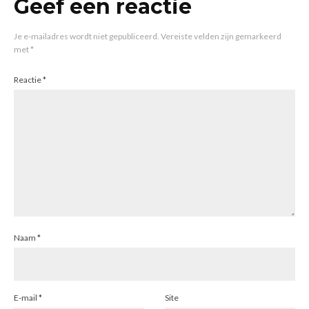
Geef een reactie
Je e-mailadres wordt niet gepubliceerd.
Vereiste velden zijn gemarkeerd
met
*
Reactie
*
Naam
*
E-mail
*
Site