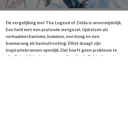
De vergelijking met The Legend of Zelda is onvermijdelijk.
Een held met een pratende metgezel, tijdreizen als
verhaalmechanisme, bommen, een boog en een
boemerang als basisuitrusting: Elliot draagt zijn
inspiratiebronnen openlijk. Dat hoeft geen probleem te
zijn. Er is altijd ruimte voor spellen die de Zelda-formule
omarmen en er iets eigens van maken. The Adventures of
Elliot doet dat gedeeltelijk, maar laat ook genoeg liggen
om het gevoel te geven dat het meer had kunnen zijn.