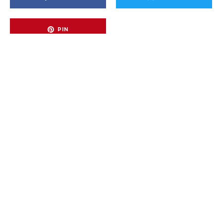
PIN
04/01/2018
·
1 min lezen
NIEUWE PATCH DESTINY 2 MAAKT
IRON BANNER EN FACTION RALLIES
WEER VOOR IEDEREEN