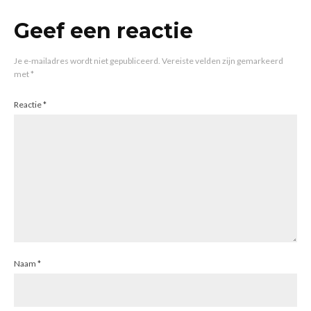
Geef een reactie
Je e-mailadres wordt niet gepubliceerd.
Vereiste velden zijn gemarkeerd
met
*
Reactie
*
Naam
*