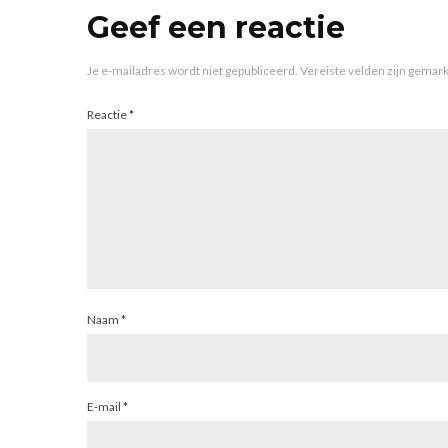
Geef een reactie
Je e-mailadres wordt niet gepubliceerd.
Vereiste velden zijn gema
Reactie
*
Naam
*
E-mail
*