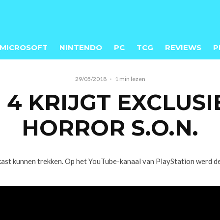
MICROSOFT
NINTENDO
PC
TCG
REVIEWS
P
29/05/2018
·
1 min lezen
 4 KRIJGT EXCLUSI
HORROR S.O.N.
e kast kunnen trekken. Op het YouTube-kanaal van PlayStation werd d