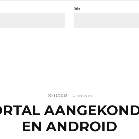
Site
02/11/2018
·
1 min lezen
ORTAL AANGEKOND
EN ANDROID