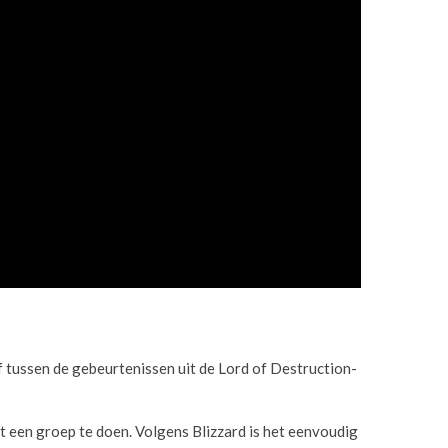
 tussen de gebeurtenissen uit de Lord of Destruction-
met een groep te doen. Volgens Blizzard is het eenvoudig