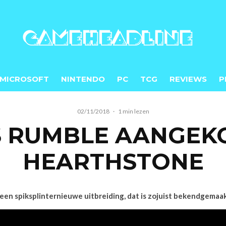
MICROSOFT
NINTENDO
PC
TCG
REVIEWS
P
02/11/2018
·
1 min lezen
S RUMBLE AANGEK
HEARTHSTONE
een spiksplinternieuwe uitbreiding, dat is zojuist bekendgemaa