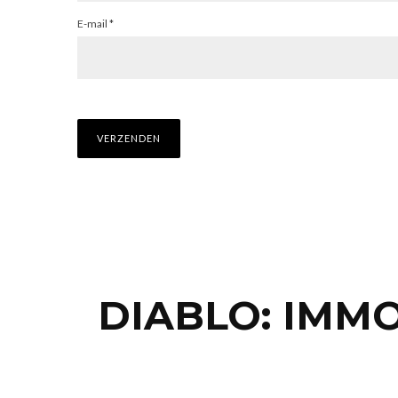
E-mail
*
DIABLO: IMM