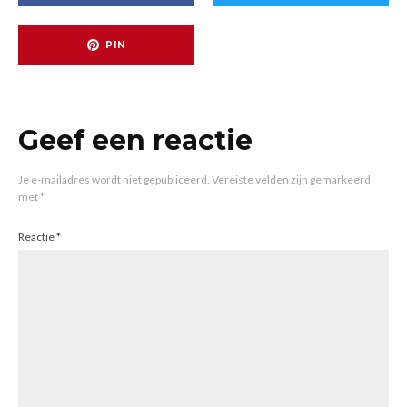
PIN
Geef een reactie
Je e-mailadres wordt niet gepubliceerd.
Vereiste velden zijn gemarkeerd
met
*
Reactie
*