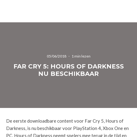
05/06/2018
·
1 min lezen
FAR CRY 5: HOURS OF DARKNESS
NU BESCHIKBAAR
De eerste downloadbare content voor Far Cry 5, Hours of
Darkness, is nu beschikbaar voor PlayStation 4, Xbox One en
PC. Hours of Darkness neemt spelers mee terug in de tijd en