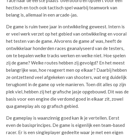
‘race naar de eerste plaats’ overboord en opteert voor een
hectisch en toch ook tactisch spel waarbij teamwork van
belang is, allemaal in een arcade-jas.
De game is ruim twee jaar in ontwikkeling geweest. Intern is
er veel werk verzet op het gebied van ontwikkeling en vooral
het testen van de game. Alvorens de game af was, heeft de
ontwikkelaar honderden races geanalyseerd van de testers,
om te bepalen welke tracks werken en welke niet. Hoe spelen
zij de game? Welke routes hebben zij gevolgd? En het meest
belangrijke was, hoe reageert men op elkaar? Daarbij hebben
ze ontzettend veel afgekeken van shooters, wat erg duidelijk
terugkomt in de game op vele manieren. Toen dit alles op zijn
plek viel, hebben zij het grafische jasje opgebouwd. Dit was de
basis voor een engine die verdomd goed in elkaar zit, zowel
qua gameplay als op grafisch gebied.
De gameplay is waanzinnig goed kan ik je vertellen. Eerst
even de basisprincipes. De game is eigenlijk een team-based
racer. Er is een singleplayer gedeelte waar je met een eigen