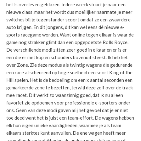
het is overleven geblazen. Iedere wreck stuurt je naar een
nieuwe class, maar het wordt dus moeilijker naarmate je meer
switches bij je tegenstander scoort omdat ze een zwaardere
auto krijgen. En dit jongens, dit kan wel eens dé nieuwe e-
sports racegame worden. Want online tegen elkaar is waar de
game nog strakker glimt dan een opgepoetste Rolls Royce.
De verschillende modi zitten zeer goed in elkaar en er is er
één die er met kop en schouders bovenuit steekt. Ik heb het
over Zone. Zie deze modus als twintig wagens die gedurende
een race al scheurend op hoge snelheid een soort King of the
Hill spelen. Het is de bedoeling om een x aantal seconden een
gemarkeerde zone te bezetten, terwijl deze zelf over de track
mee racet. Dit werkt zo waanzinnig goed, dat ik nu al een
favoriet zie opdoemen voor professionele e-sporters onder
ons. Geen van deze modi gaven mij het gevoel dat je er niet
toe deed want het is juist een team-effort. De wagens hebben
elk hun eigen unieke vaardigheden, waarmee je als team
elkaars sterktes kunt aanvullen. De ene wagen heeft meer
aanvallende mogelijkheden, de andere meer defensieve of