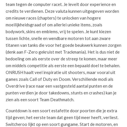
team tegen de computer racet. Je levelt door experience en
credits te verdienen. Deze valuta kunnen uitgegeven worden
om nieuwe races (chapters) te unlocken van hogere
moeilijkheidsgraad of om allerlei unieke items, zoals
bodywork, skins en emblems, vrij te spelen. Je kunt kiezen
tussen lichte, snelle en wendbare motoren tot aan zware
titanen van tanks die voor het goede beukwerk kunnen zorgen
(denk aan F-Zero gekruist met Trackmania). Het is dus niet de
bedoeling om als eerste over de streep te komen, maar meer
om middels competitie als eerste een bepaald doel te behalen.
ONRUSH haalt veel inspiratie uit shooters, maar vooral uit
games zoals Call of Duty en Doom. Verschillende modi als
Overdrive (race naar een vastgesteld aantal punten en de
punten verdien je door takedowns, stunts en crashes) kan je
zien als een soort Team Deathmatch.
Countdown is een soort estafette door poorten die je extra
tijd geven; het eerste team dat geen tijd meer heeft, verliest.
Switcheroo lijkt op een soort gungame. Start de motoren, en