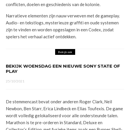
conflicten, doelen en geschiedenis van de kolonie.
Narratieve elementen zijn nauw verweven met de gameplay.
Audio- en tekstlogs, mysterieuze graffiti en oude systemen
zijn te vinden en worden opgeslagen in een Codex, zodat
spelers het verhaal actief ontdekken.
Bekijk ook
BEKIJK WOENSDAG EEN NIEUWE SONY STATE OF
PLAY
25/10/2021
De stemmencast bevat onder anderen Roger Clark, Neil
Newbon, Ben Starr, Erica Lindbeck en Elias Toufexis. De game
wordt volledig gelokaliseerd voor alle ondersteunde talen.
Marathon is te pre-orderen in Standard, Deluxe en
Collector’s Edition, met fysieke items zoals een Runner Shell-