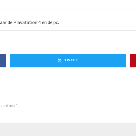
ar de PlayStation 4 en de pc.
TWEET
rkeerd met
*