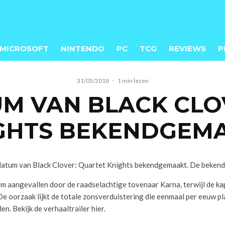
MICROSOFT
NINTENDO
PC
TCG
REVIEWS
P
31/05/2018
·
1 min lezen
M VAN BLACK CLO
GHTS BEKENDGEM
atum van Black Clover: Quartet Knights bekendgemaakt. De bekendm
om aangevallen door de raadselachtige tovenaar Karna, terwijl de ka
e oorzaak lijkt de totale zonsverduistering die eenmaal per eeuw 
n. Bekijk de verhaaltrailer hier.