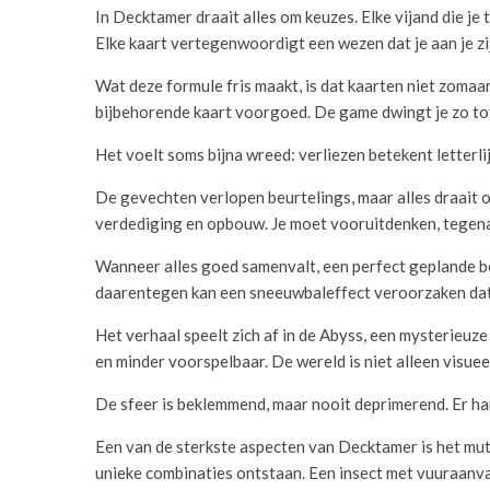
In Decktamer draait alles om keuzes. Elke vijand die je
Elke kaart vertegenwoordigt een wezen dat je aan je zij
Wat deze formule fris maakt, is dat kaarten niet zomaar 
bijbehorende kaart voorgoed. De game dwingt je zo tot
Het voelt soms bijna wreed: verliezen betekent letterlij
De gevechten verlopen beurtelings, maar alles draait o
verdediging en opbouw. Je moet vooruitdenken, tegenaa
Wanneer alles goed samenvalt, een perfect geplande be
daarentegen kan een sneeuwbaleffect veroorzaken dat 
Het verhaal speelt zich af in de Abyss, een mysterieuz
en minder voorspelbaar. De wereld is niet alleen visuee
De sfeer is beklemmend, maar nooit deprimerend. Er h
Een van de sterkste aspecten van Decktamer is het m
unieke combinaties ontstaan. Een insect met vuuraanva