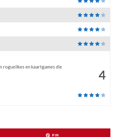
an roguelikes en kaartgames die
4
PIN