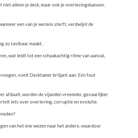
t niet alleen je deck, maar ook je overlevingskansen.
t wanneer een van je wezens sterft, verdwijnt de
ing zo tastbaar maakt.
en, wat leidt tot een schaakachtig ritme van aanval,
voegen, voelt Decktamer briljant aan. Eén fout
er afdaalt, worden de vijanden vreemder, gevaarlijker
telt iets over overleving, corruptie en evolutie.
beneden?
agen van het ene wezen naar het andere, waardoor