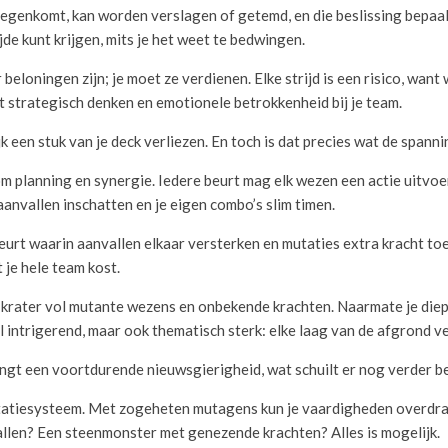
 tegenkomt, kan worden verslagen of getemd, en die beslissing bepaal
de kunt krijgen, mits je het weet te bedwingen.
beloningen zijn; je moet ze verdienen. Elke strijd is een risico, wan
 strategisch denken en emotionele betrokkenheid bij je team.
k een stuk van je deck verliezen. En toch is dat precies wat de spann
m planning en synergie. Iedere beurt mag elk wezen een actie uitvoer
nvallen inschatten en je eigen combo’s slim timen.
urt waarin aanvallen elkaar versterken en mutaties extra kracht toe
je hele team kost.
e krater vol mutante wezens en onbekende krachten. Naarmate je diep
l intrigerend, maar ook thematisch sterk: elke laag van de afgrond ver
angt een voortdurende nieuwsgierigheid, wat schuilt er nog verder 
utatiesysteem. Met zogeheten mutagens kun je vaardigheden overdr
llen? Een steenmonster met genezende krachten? Alles is mogelijk.