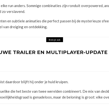
 elke run anders. Sommige combinaties zijn ronduit overpowered, a
d zo verslavend.
nten en subtiele animaties die perfect passen bij de mysterieuze sfe
el van dreiging en ontdekking.
Bekijk ook
WE TRAILER EN MULTIPLAYER-UPDATE 
ist daardoor blijft hij onder je huid kruipen.
uelike die het beste van twee werelden combineert. De mix van dec
oeilijkheidsgraad is genadeloos, maar de beloning is groot: elke ov