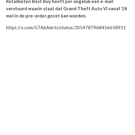
Retailketen Best Buy heeft per ongeluk een e-mail
verstuurd waarin staat dat Grand Theft Auto VI vanaf 18
mei in de pre-order gezet kan worden.
https://x.com/GTA6Alerts/status/2054787968456658951
Als dit klopt, is de kans op een release in november weer een
stuk groter geworden.
DELEN
TWEET
PIN