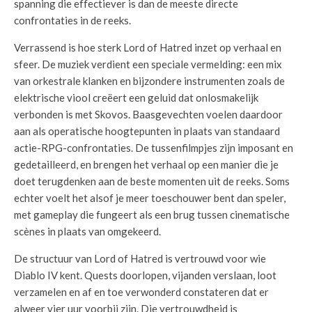
spanning die effectiever is dan de meeste directe
confrontaties in de reeks.
Verrassend is hoe sterk Lord of Hatred inzet op verhaal en
sfeer. De muziek verdient een speciale vermelding: een mix
van orkestrale klanken en bijzondere instrumenten zoals de
elektrische viool creëert een geluid dat onlosmakelijk
verbonden is met Skovos. Baasgevechten voelen daardoor
aan als operatische hoogtepunten in plaats van standaard
actie-RPG-confrontaties. De tussenfilmpjes zijn imposant en
gedetailleerd, en brengen het verhaal op een manier die je
doet terugdenken aan de beste momenten uit de reeks. Soms
echter voelt het alsof je meer toeschouwer bent dan speler,
met gameplay die fungeert als een brug tussen cinematische
scènes in plaats van omgekeerd.
De structuur van Lord of Hatred is vertrouwd voor wie
Diablo IV kent. Quests doorlopen, vijanden verslaan, loot
verzamelen en af en toe verwonderd constateren dat er
alweer vier uur voorbij zijn. Die vertrouwdheid is