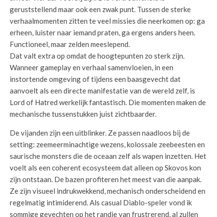
geruststellend maar ook een zwak punt. Tussen de sterke
verhaalmomenten zitten te veel missies die neerkomen op: ga
erheen, luister naar iemand praten, ga ergens anders heen.
Functioneel, maar zelden meeslepend.
Dat valt extra op omdat de hoogtepunten zo sterk zijn.
Wanneer gameplay en verhaal samenvloeien, in een
instortende omgeving of tijdens een baasgevecht dat
aanvoelt als een directe manifestatie van de wereld zelf, is
Lord of Hatred werkelijk fantastisch. Die momenten maken de
mechanische tussenstukken juist zichtbaarder.
De vijanden zijn een uitblinker. Ze passen naadloos bij de
setting: zeemeerminachtige wezens, kolossale zeebeesten en
saurische monsters die de oceaan zelf als wapen inzetten. Het
voelt als een coherent ecosysteem dat alleen op Skovos kon
zijn ontstaan. De bazen profiteren het meest van die aanpak.
Ze zijn visueel indrukwekkend, mechanisch onderscheidend en
regelmatig intimiderend. Als casual Diablo-speler vond ik
sommige gevechten op het randje van frustrerend, al zullen