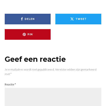
DELEN
TWEET
PIN
Geef een reactie
Je e-mailadres wordt niet gepubliceerd.
Vereiste velden zijn gemarkeerd
met
*
Reactie
*