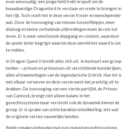
even eenvoudig: een jonge held trekt eropuit om de
kwaadaardige Dragonlord te verslaan en vrede te brengen in
het rijk. Toch voelt het in deze versie frisser en meeslepender
aan. Door de toevoeging van nieuwe tussenfilmpjes, meer
dialoog en kleine verhalende uitbreidingen komt de reis tot
leven. Er is meer emotionele diepgang en context, waardoor
de speler beter begrijpt waarom deze wereld het waard is om
te redden.
In Dragon Quest II breidt alles zich uit. Je bestuurt een groep
helden — prinsen en prinsessen uit verschillende koninkrijken,
allen afstammelingen van de legendarische Erdrick. Hun lot is
met elkaar verweven en deze versie weet dat prachtig uit te
drukken. De toevoeging van een vierde partijlid, de Prinses
van Cannock, brengt niet alleen balans in het
gevechtssysteem maar versterkt ook de dynamiek binnen de
groep. Er is sprake van echte karakterontwikkeling, iets wat
de originele versies nauwelijks kenden.
Beide remakes behouden hun turn-based gevechtssysteem,