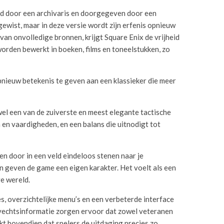
nd door een archivaris en doorgegeven door een
 gewist, maar in deze versie wordt zijn erfenis opnieuw
an onvolledige bronnen, krijgt Square Enix de vrijheid
worden bewerkt in boeken, films en toneelstukken, zo
opnieuw betekenis te geven aan een klassieker die meer
 wel een van de zuiverste en meest elegante tactische
 en vaardigheden, en een balans die uitnodigt tot
n door in een veld eindeloos stenen naar je
en geven de game een eigen karakter. Het voelt als een
e wereld.
s, overzichtelijke menu’s en een verbeterde interface
gevechtsinformatie zorgen ervoor dat zowel veteranen
t bovendien dat spelers de uitdaging precies zo