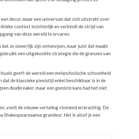
r een decor, maar een universum dat zich uitstrekt over
tieke context inzichtelijk en verbindt de strijd van
epgang van deze wereld te ervaren.
at ze oneerlijk zijn ontworpen, maar juist dat maakt
je gebruikt een uitgekookte strategie die de grenzen van
 visuals geeft de wereld een melancholische schoonheid
n dat de klassieke pixelstijl enkel beschikbaar is in de
s geen dealbreaker, maar een gemiste kans had het niet
en, voelt de nieuwe vertaling vloeiend en krachtig. De
na Shakespeareaanse grandeur. Het is alsof je een