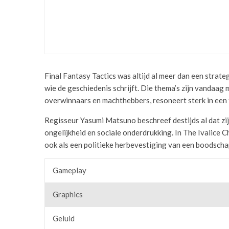
NEXT-GEN UPDATE FORTNITE 
02/11/2020
Final Fantasy Tactics was altijd al meer dan een strat
wie de geschiedenis schrijft. Die thema’s zijn vandaag 
overwinnaars en machthebbers, resoneert sterk in een 
Regisseur Yasumi Matsuno beschreef destijds al dat zij
ongelijkheid en sociale onderdrukking. In The Ivalice C
ook als een politieke herbevestiging van een boodschap 
Gameplay
Graphics
Geluid