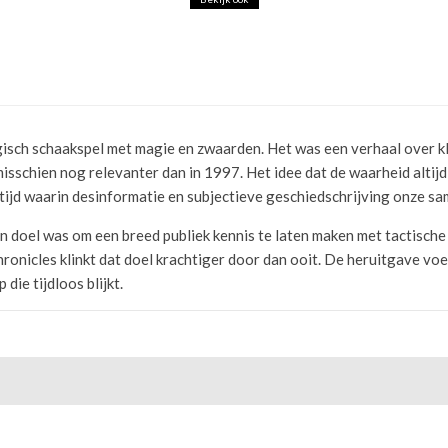
VERSCHIJNT TEGELIJK MET DE LANCERI
egisch schaakspel met magie en zwaarden. Het was een verhaal over kl
misschien nog relevanter dan in 1997. Het idee dat de waarheid altij
tijd waarin desinformatie en subjectieve geschiedschrijving onze 
n doel was om een breed publiek kennis te laten maken met tactische
hronicles klinkt dat doel krachtiger door dan ooit. De heruitgave vo
die tijdloos blijkt.