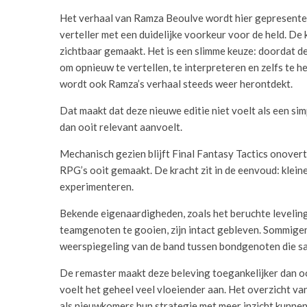
Het verhaal van Ramza Beoulve wordt hier gepresentee
verteller met een duidelijke voorkeur voor de held. De 
zichtbaar gemaakt. Het is een slimme keuze: doordat de
om opnieuw te vertellen, te interpreteren en zelfs te 
wordt ook Ramza’s verhaal steeds weer herontdekt.
Dat maakt dat deze nieuwe editie niet voelt als een si
dan ooit relevant aanvoelt.
Mechanisch gezien blijft Final Fantasy Tactics onovertr
RPG’s ooit gemaakt. De kracht zit in de eenvoud: klein
experimenteren.
Bekende eigenaardigheden, zoals het beruchte leveling-
teamgenoten te gooien, zijn intact gebleven. Sommigen z
weerspiegeling van de band tussen bondgenoten die sa
De remaster maakt deze beleving toegankelijker dan oo
voelt het geheel veel vloeiender aan. Het overzicht v
als nieuwkomers hun strategie met meer inzicht kunnen