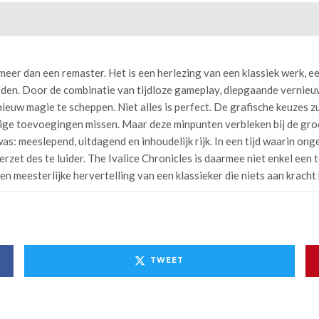
 meer dan een remaster. Het is een herlezing van een klassiek werk, ee
eden. Door de combinatie van tijdloze gameplay, diepgaande vernieu
ieuw magie te scheppen. Niet alles is perfect. De grafische keuzes 
mige toevoegingen missen. Maar deze minpunten verbleken bij de groo
 was: meeslepend, uitdagend en inhoudelijk rijk. In een tijd waarin on
erzet des te luider. The Ivalice Chronicles is daarmee niet enkel een
n meesterlijke hervertelling van een klassieker die niets aan kracht
TWEET