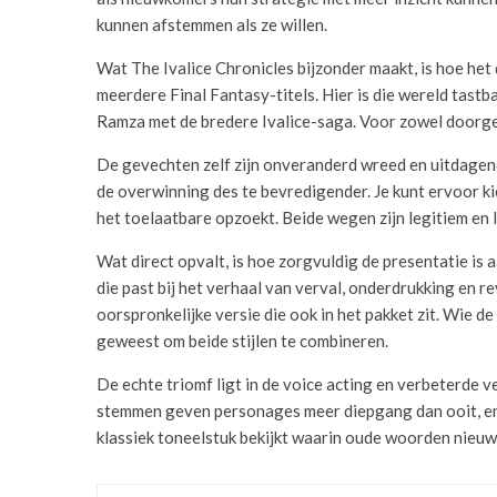
kunnen afstemmen als ze willen.
Wat The Ivalice Chronicles bijzonder maakt, is hoe het 
meerdere Final Fantasy-titels. Hier is die wereld tastb
Ramza met de bredere Ivalice-saga. Voor zowel doorgew
De gevechten zelf zijn onveranderd wreed en uitdagend
de overwinning des te bevredigender. Je kunt ervoor kie
het toelaatbare opzoekt. Beide wegen zijn legitiem en la
Wat direct opvalt, is hoe zorgvuldig de presentatie is
die past bij het verhaal van verval, onderdrukking en revo
oorspronkelijke versie die ook in het pakket zit. Wie d
geweest om beide stijlen te combineren.
De echte triomf ligt in de voice acting en verbeterde 
stemmen geven personages meer diepgang dan ooit, en m
klassiek toneelstuk bekijkt waarin oude woorden nieuw