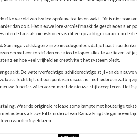
de rijke wereld van Ivalice opnieuw tot leven wekt. Dit is niet zomaa
aarder dan ooit. Het nieuwe lore-archief maakt de geschiedenis en poli
interde fans als nieuwkomers is dit een prachtige manier om de di
. Sommige veldslagen zijn zo meedogenloos dat je haast zou denken d
zen om met eer te strijden en risico te lopen alles te verliezen, of 
ten zien hoe veel vrijheid en creativiteit het systeem biedt.
 aangepakt. De waterverfachtige, schilderachtige stijl van de nieuwe
lutie. Toch blijft dit een punt van discussie: niet iedereen zal blij zij
e nieuwe functies wil ervaren, moet de nieuwe stijl accepteren. Het i
vertaling. Waar de originele release soms kampte met houterige tekst
et acteurs als Joe Pitts in de rol van Ramza krijgt de game een bij
 leven worden ingeblazen.
Bekijk ook