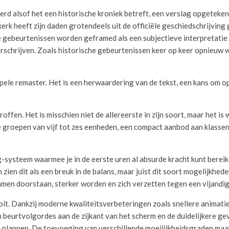
rd alsof het een historische kroniek betreft, een verslag opgeteke
kerk heeft zijn daden grotendeels uit de officiële geschiedschrijving
 gebeurtenissen worden geframed als een subjectieve interpretatie v
herschrijven. Zoals historische gebeurtenissen keer op keer opnieuw 
mpele remaster. Het is een herwaardering van de tekst, een kans om 
offen. Het is misschien niet de allereerste in zijn soort, maar het is
e groepen van vijf tot zes eenheden, een compact aanbod aan klassen
systeem waarmee je in de eerste uren al absurde kracht kunt bereike
ien dit als een breuk in de balans, maar juist dit soort mogelijkhed
men doorstaan, sterker worden en zich verzetten tegen een vijandig
it. Dankzij moderne kwaliteitsverbeteringen zoals snellere animatie
an beurtvolgordes aan de zijkant van het scherm en de duidelijkere 
 plannen. De toevoeging van verschillende moeilijkheidsgraden maak