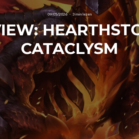
09/05/2026
·
3 min lezen
IEW: HEARTHST
CATACLYSM