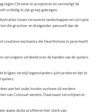
aag tegen Chromie te accepteren en vernietigt de
th volledig in zijn greep gekregen.
illustraties tonen verwoeste landschappen en corrupte
etten die grootser en dreigender aanvoelt dan de
st creatieve mechanics die Hearthstone in jaren heeft
den vervolgens verdeeld over de handen van de spelers.
e krijgen, terwijl tegenstanders juist proberen dat te
 spelers.
enken aan het oude Invoke-systeem uit eerdere
delen van Colossal-wezens. Daarnaast verschijnen er
ate-game decks profiteren hier sterk van.