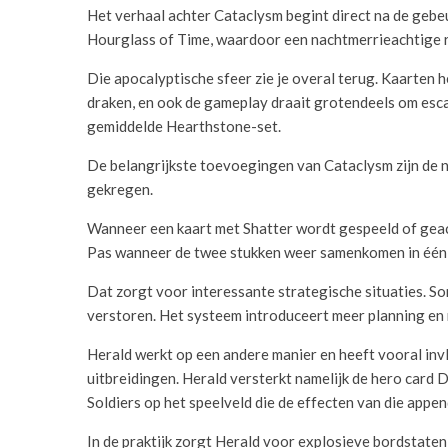
Het verhaal achter Cataclysm begint direct na de gebe
Hourglass of Time, waardoor een nachtmerrieachtige re
Die apocalyptische sfeer zie je overal terug. Kaarten
draken, en ook de gameplay draait grotendeels om escal
gemiddelde Hearthstone-set.
De belangrijkste toevoegingen van Cataclysm zijn de n
gekregen.
Wanneer een kaart met Shatter wordt gespeeld of geacti
Pas wanneer de twee stukken weer samenkomen in één 
Dat zorgt voor interessante strategische situaties. Som
verstoren. Het systeem introduceert meer planning en r
Herald werkt op een andere manier en heeft vooral in
uitbreidingen. Herald versterkt namelijk de hero card
Soldiers op het speelveld die de effecten van die app
In de praktijk zorgt Herald voor explosieve bordstaten