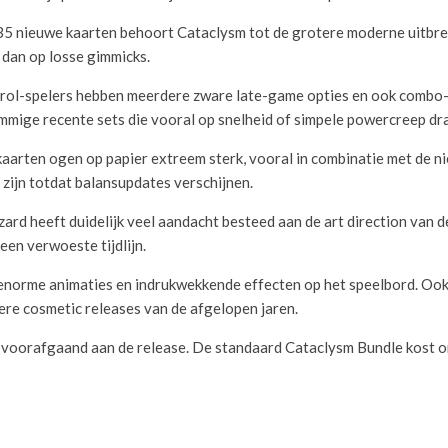
5 nieuwe kaarten behoort Cataclysm tot de grotere moderne uitbreidi
 dan op losse gimmicks.
rol-spelers hebben meerdere zware late-game opties en ook combo-d
ommige recente sets die vooral op snelheid of simpele powercreep dr
kaarten ogen op papier extreem sterk, vooral in combinatie met de 
 zijn totdat balansupdates verschijnen.
zard heeft duidelijk veel aandacht besteed aan de art direction van 
een verwoeste tijdlijn.
 enorme animaties en indrukwekkende effecten op het speelbord. Ook 
tere cosmetic releases van de afgelopen jaren.
an voorafgaand aan de release. De standaard Cataclysm Bundle kost 