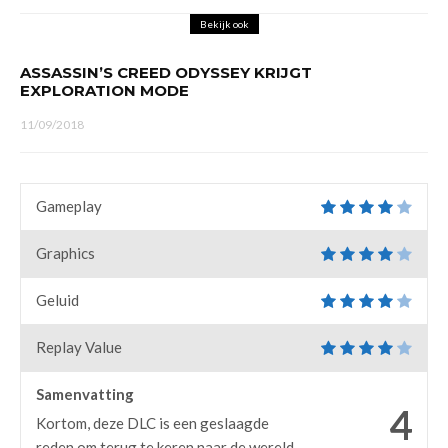
Bekijk ook
ASSASSIN’S CREED ODYSSEY KRIJGT
EXPLORATION MODE
11/09/2018
Gameplay
Graphics
Geluid
Replay Value
Samenvatting
4
Kortom, deze DLC is een geslaagde
reden om terug te keren naar de wereld