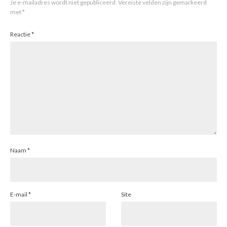
Je e-mailadres wordt niet gepubliceerd.
Vereiste velden zijn gemarkeerd
met
*
Reactie
*
Naam
*
E-mail
*
Site