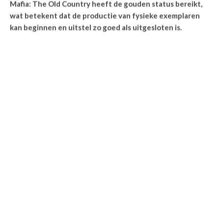
Mafia: The Old Country heeft de gouden status bereikt,
wat betekent dat de productie van fysieke exemplaren
kan beginnen en uitstel zo goed als uitgesloten is.
Mafia: The Old Country has gone
gold.
We can't wait to welcome you
into our Family on August 8,
2025!
pic.twitter.com/HRaXPVarA7
— Mafia (@mafiagame)
June 20,
2025